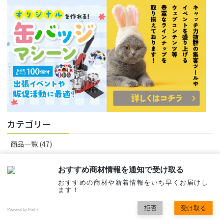
カテゴリー
商品一覧 (47)
【夏】のオススメ (8)
おすすめ商材情報を通知で受け取る
おすすめの商材や新着情報をいち早くお届けし
オススメ(売れ筋商品) (11)
ます！
100円以下 (5)
拒否
受け取る
Powered by Push7