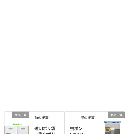
詳しくはお問い合わせ下さい。
特別ご提供価格
最低納期
1～3営業日
800円
発送先が沖縄、北海道、離島の場合は別途送料が発生しま
送料
す。
※表示価格は全て税抜きとなっております。
お問い合わせはこちら
商品一覧
、
販促品
カテゴリー
ノベルティ
スマホアクセサリー
タグ
商品一覧
商品一覧
前の記事
次の記事
透明ポリ袋
虫ポン
／乳白ポリ
Smart