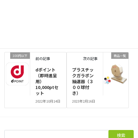
商品一覧
、
【夏】のオススメ
、
オススメ(売れ筋商品)
、
カテゴリー
出張イベント・サテライトツール
出張イベントツール
タグ
100円以下
商品一覧
前の記事
次の記事
dポイント
プラスチッ
（即時進呈
クガラポン
用）
抽選器（３
10,000ptセ
００球付
ット
き）
2022年10月14日
2023年2月16日