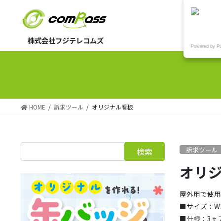
株式会社フジテレコムズ
Powered by P
HOME
訴求ツール
オリジナル看板
訴求ツール
オリ
屋外用で使
■サイズ：W1
■仕様：3ｔ