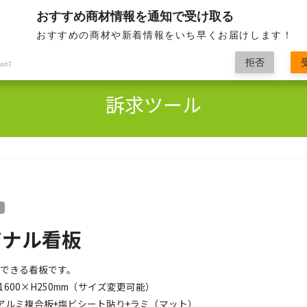
おすすめ商材情報を通知で受け取る
全て
おすすめの商材や新着情報をいち早くお届けします！
拒否
ush7
訴求ツール
ジナル看板
用できる看板です。
600×H250mm（サイズ変更可能）
アルミ複合板+塩ビシート貼り+ラミ（マット）