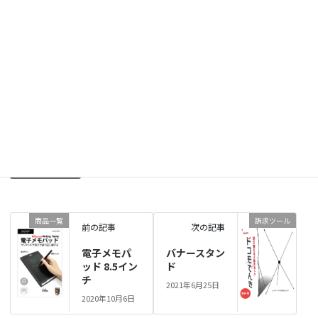
800円
※北海道・沖縄・離島地区の場合別途送料用。ご相談下さ
送料
い。
※表示価格は全て税抜きとなっております。
お問い合わせはこちら
商品一覧
、
販促品
、
サブスク商材
カテゴリー
ノベルティ
スマホ教室
タグ
商品一覧
訴求ツール
前の記事
次の記事
電子メモパ
バナースタン
ッド 8.5イン
ド
チ
2021年6月25日
2020年10月6日