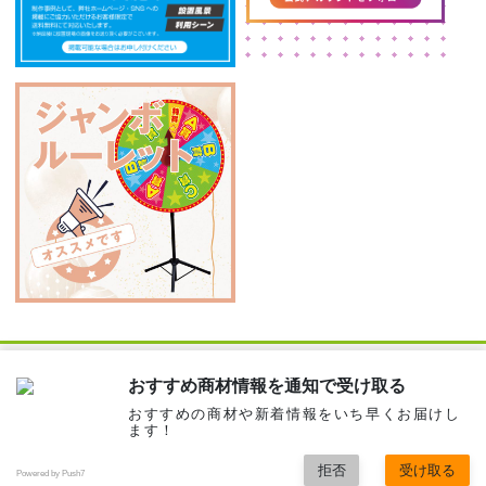
ご不明な点がございましたら、お気軽にお問い合わせください。
おすすめ商材情報を通知で受け取る
株式会社フジテレコムズ Webソリューション部
おすすめの商材や新着情報をいち早くお届けし
TEL:06-6268-4590
email：
support@fujitelecoms.com
ます！
拒否
受け取る
Powered by Push7
Copyright © 株式会社フジテレコムズ All Rights Reserved.